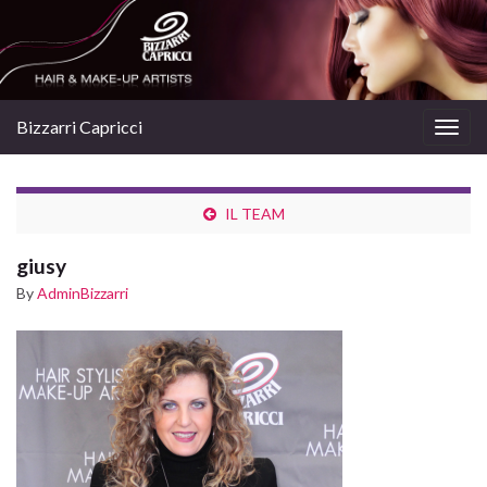
Bizzarri Capricci
Togg
navig
IL TEAM
giusy
By
AdminBizzarri