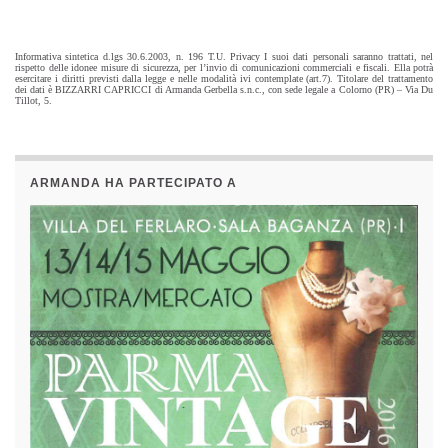
Informativa sintetica d.lgs 30.6.2003, n. 196 T.U. Privacy I suoi dati personali saranno trattati, nel
rispetto delle idonee misure di sicurezza, per l’invio di comunicazioni commerciali e fiscali. Ella potrà
esercitare i diritti previsti dalla legge e nelle modalità ivi contemplate (art.7). Titolare del trattamento
dei dati è BIZZARRI CAPRICCI di Armanda Gerbella s.n.c., con sede legale a Colorno (PR) – Via Du
Tillot, 5.
ARMANDA HA PARTECIPATO A