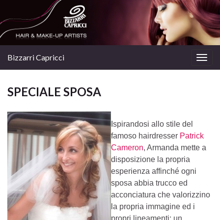
Bizzarri Capricci
Togg
navig
SPECIALE SPOSA
Ispirandosi allo stile del
famoso hairdresser
Patrick
Cameron
, Armanda mette a
disposizione la propria
esperienza affinché ogni
sposa abbia trucco ed
acconciatura che valorizzino
la propria immagine ed i
propri lineamenti: un