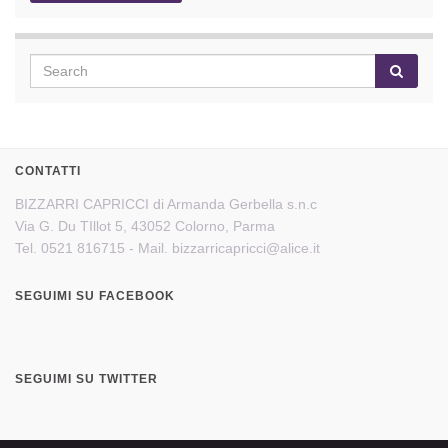
CONTATTI
BIZZARRI CAPRICCI di Armanda Gerbella s.n.c
Via G. Du TIllot 5, 43052 Colorno, Parma
Tel. 0521 816715 - Mail. bizzarricapricci@alice.it
SEGUIMI SU FACEBOOK
SEGUIMI SU TWITTER