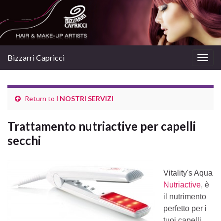
Bizzarri Capricci
Togg
navig
Return to
I NOSTRI SERVIZI
Trattamento nutriactive per capelli
secchi
Vitality's Aqua
Nutriactive
, è
il nutrimento
perfetto per i
tuoi capelli