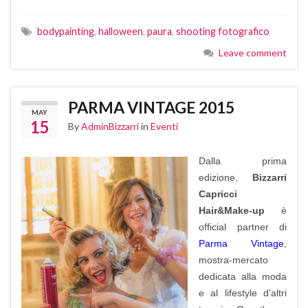
bodypainting
,
halloween
,
paura
,
shooting fotografico
Leave comment
PARMA VINTAGE 2015
MAY
15
By
AdminBizzarri
in
Eventi
Dalla prima
edizione,
Bizzarri
Capricci
Hair&Make-up
è
official partner di
Parma Vintage
,
mostra-mercato
dedicata alla moda
e al lifestyle d'altri