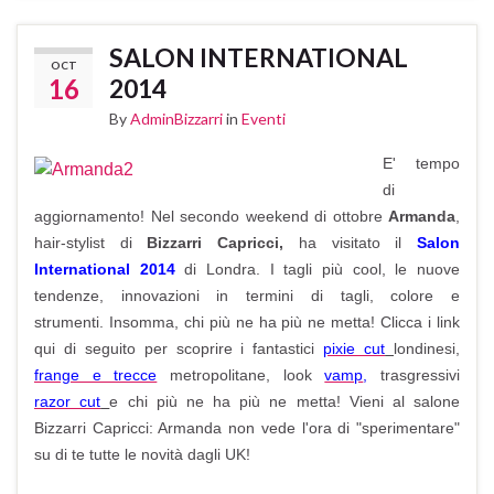
SALON INTERNATIONAL
OCT
16
2014
By
AdminBizzarri
in
Eventi
E' tempo
di
aggiornamento! Nel secondo weekend di ottobre
Armanda
,
hair-stylist di
Bizzarri Capricci,
ha visitato il
Salon
International 2014
di Londra. I tagli più cool, le nuove
tendenze, innovazioni in termini di tagli, colore e
strumenti. Insomma, chi più ne ha più ne metta! Clicca i link
qui di seguito per scoprire i fantastici
pixie cut
londinesi,
frange e trecce
metropolitane, look
vamp
,
trasgressivi
razor cut
e chi più ne ha più ne metta! Vieni al salone
Bizzarri Capricci: Armanda non vede l'ora di "sperimentare"
su di te tutte le novità dagli UK!