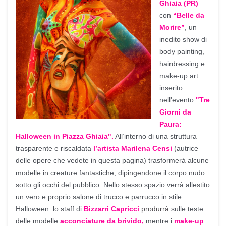
Ghiaia
(PR)
con
“Belle da
Morire”
, un
inedito show di
body painting,
hairdressing e
make-up art
inserito
nell'evento
"Tre
Giorni da
Paura:
Halloween in Piazza Ghiaia"
.
All’interno di una struttura
trasparente e riscaldata
l’artista
Marilena Censi
(autrice
delle opere che vedete in questa pagina) trasformerà alcune
modelle in creature fantastiche, dipingendone il corpo nudo
sotto gli occhi del pubblico. Nello stesso spazio verrà allestito
un vero e proprio salone di trucco e parrucco in stile
Halloween: lo staff di
Bizzarri Capricci
produrrà
sulle teste
delle modelle
acconciature da brivido,
mentre i
make-up