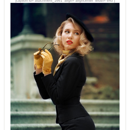
[caption id="attachment_1661" align="aligncenter" width="640"]