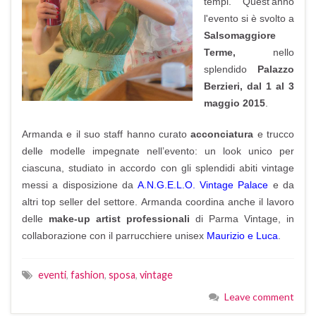
tempi. Quest'anno
l'evento si è svolto a
Salsomaggiore
Terme,
nello
splendido
Palazzo
Berzieri, dal 1 al 3
maggio 2015
.
Armanda e il suo staff hanno curato
acconciatura
e trucco
delle modelle impegnate nell’evento: un look unico per
ciascuna, studiato in accordo con gli splendidi abiti vintage
messi a disposizione da
A.N.G.E.L.O. Vintage Palace
e da
altri top seller del settore. Armanda coordina anche il lavoro
delle
make-up artist professionali
di Parma Vintage, in
collaborazione con il parrucchiere unisex
Maurizio e Luca
.
eventi
,
fashion
,
sposa
,
vintage
Leave comment