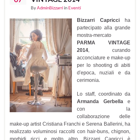
By
AdminBizzarri
in
Eventi
Bizzarri Capricci
ha
partecipato alla grande
mostra-mercato
PARMA VINTAGE
2014
, curando
acconciature e make-up
per lo shooting di abiti
d'epoca, nuziali e da
cerimonia.
Lo staff, coordinato da
Armanda Gerbella
e
con la
collaborazione delle
make-up artist Cristiana Franchi e Serena Ballerini, ha
realizzato voluminosi raccolti con hair-buns, chignon,
morbidi ricci e molto altro. Bizzarri Capricci è