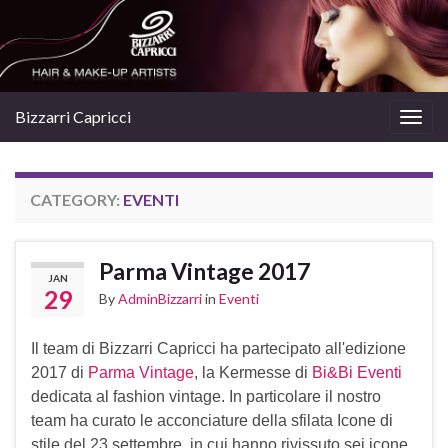
Bizzarri Capricci
Togg
navig
CATEGORY:
EVENTI
Parma Vintage 2017
JAN
29
By
AdminBizzarri
in
Eventi
Il team di Bizzarri Capricci ha partecipato all'edizione
2017 di
Parma Vintage
, la Kermesse di
Bi&Bi Eventi
dedicata al fashion vintage. In particolare il nostro
team ha curato le acconciature della sfilata Icone di
stile del 23 settembre, in cui hanno rivissuto sei icone