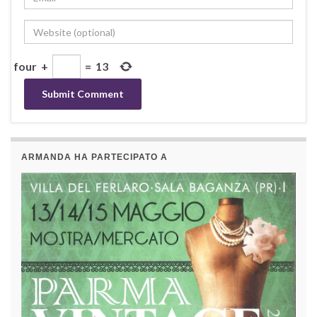
four
+
=
13
ARMANDA HA PARTECIPATO A