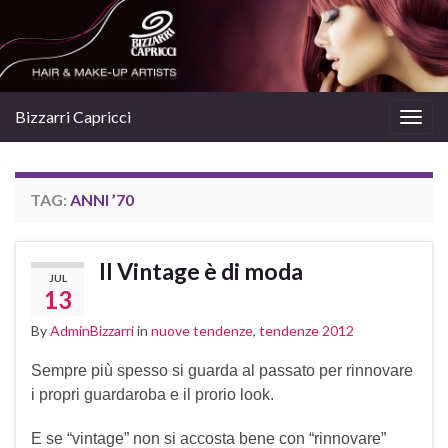
Bizzarri Capricci
Togg
navig
TAG:
ANNI ’70
Il Vintage è di moda
JUL
13
By
AdminBizzarri
in
nuove tendenze
,
tendenze 2012
Sempre più spesso si guarda al passato per rinnovare
i propri guardaroba e il prorio look.
E se “vintage” non si accosta bene con “rinnovare”