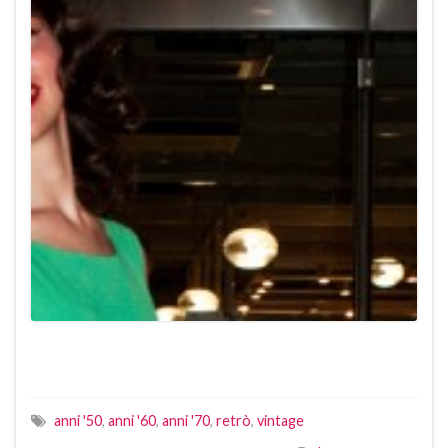
anni '50
,
anni '60
,
anni '70
,
retrò
,
vintage