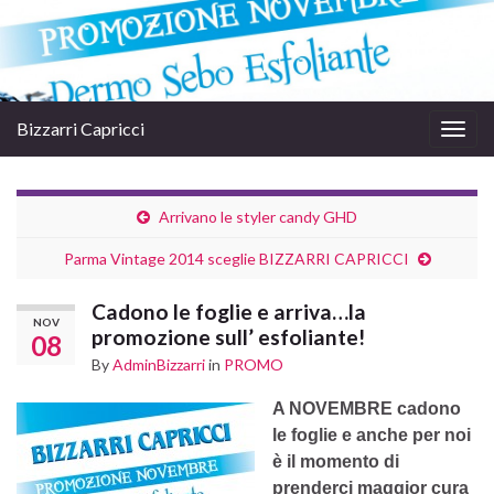
Bizzarri Capricci
Togg
navig
Arrivano le styler candy GHD
Parma Vintage 2014 sceglie BIZZARRI CAPRICCI
Cadono le foglie e arriva…la
NOV
promozione sull’ esfoliante!
08
By
AdminBizzarri
in
PROMO
A NOVEMBRE cadono
le foglie e anche per noi
è il momento di
prenderci maggior cura