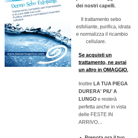
dei nostri capelli.
Il trattamento sebo
esfoliante, purifica, idrata
e normalizza il ricambio
cellulare.
Se acquisti un
trattamento, ne avrai
un altro in OMAGGIO.
Inoltre
LA TUA PIEGA
DURERA' PIU' A
LUNGO
e resterà
perfetta anche in vista
delle FESTE IN
ARRIVO…
Prenota ora il tuo