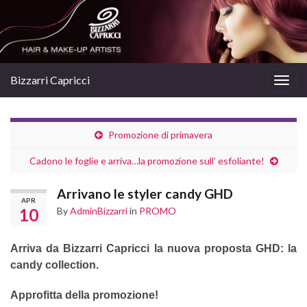
Bizzarri Capricci
Togg
navig
Promozione di primavera
Cadono le foglie e arriva…la promozione sull’ esfoliante!
Arrivano le styler candy GHD
APR
10
By
AdminBizzarri
in
PROMO
Arriva da Bizzarri Capricci la nuova proposta GHD:
la
candy collection.
Approfitta della promozione!