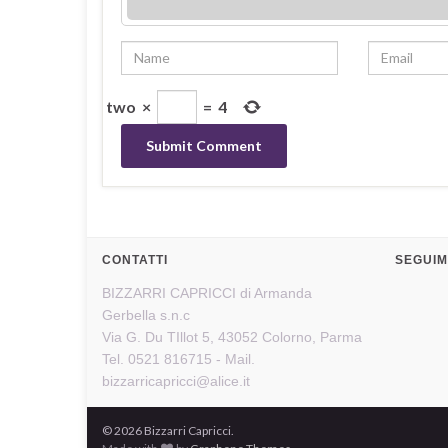
two
×
=
4
CONTATTI
SEGUIM
BIZZARRI CAPRICCI di Armanda
Gerbella s.n.c
Via G. Du TIllot 5, 43052 Colorno, Parma
Tel. 0521 816715 - Mail.
bizzarricapricci@alice.it
© 2026 Bizzarri Capricci.