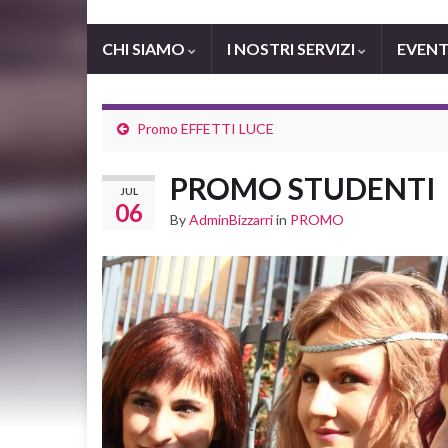
CHI SIAMO
I NOSTRI SERVIZI
EVENTI
Promo EFFETTI LUCE
PROMO STUDENTI
JUL
06
By
AdminBizzarri
in
PROMO