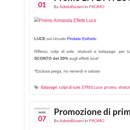
01
By
AdminBizzarri
in
PROMO
LUCE
sul circuito
Pindate Esthetic
.
Riflessi, colpi di sole, shatush e balayage: per 
SCONTO del 20%
sugli effetti luce!
*Esclusa piega, no venerdì e sabato
Balayage
,
colpi di sole
,
Effitti Luce
,
promo
,
shatu
Promozione di pri
MAR
07
By
AdminBizzarri
in
PROMO