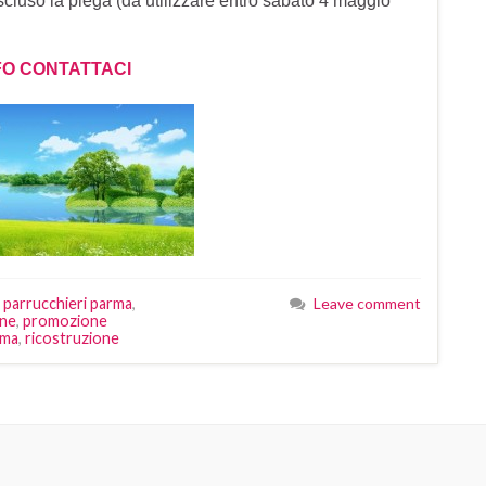
 escluso la piega (da utilizzare entro sabato 4 maggio
FO CONTATTACI
,
parrucchieri parma
,
Leave comment
ne
,
promozione
rma
,
ricostruzione