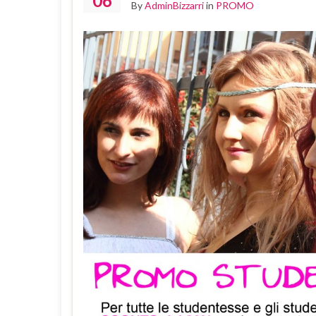
06
By
AdminBizzarri
in
PROMO