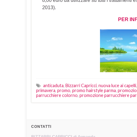
8,00 euro da utilizzare su tutti i trattamenti
2013).
PER IN
anticaduta
,
Bizzarri Capricci
,
nuova luce ai capelli
primavera
,
promo
,
promo hairstyle parma
,
promozio
parrucchiere colorno
,
promozione parrucchiere pa
CONTATTI
BIZZARRI CAPRICCI di Armanda