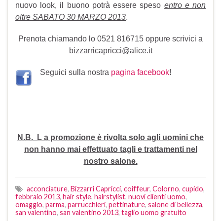
nuovo look, il buono potrà essere speso
entro e non
oltre SABATO 30 MARZO 2013
.
Prenota chiamando lo 0521 816715 oppure scrivici a
bizzarricapricci@alice.it
Seguici sulla nostra
pagina facebook
!
N.B. L a promozione è rivolta solo agli uomini che
non hanno mai effettuato tagli e trattamenti nel
nostro salone.
acconciature
,
Bizzarri Capricci
,
coiffeur
,
Colorno
,
cupido
,
febbraio 2013
,
hair style
,
hairstylist
,
nuovi clienti uomo
,
omaggio
,
parma
,
parrucchieri
,
pettinature
,
salone di bellezza
,
san valentino
,
san valentino 2013
,
taglio uomo gratuito