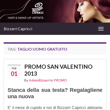
Bizzarri Capricci
Togg
navig
TAG:
TAGLIO UOMO GRATUITO
PROMO SAN VALENTINO
FEB
01
2013
By
AdminBizzarri
in
PROMO
Stanca della sua testa? Regalagliene
una nuova
E’ il mese di cupido e noi di Bizzarri Capricci abbiamo