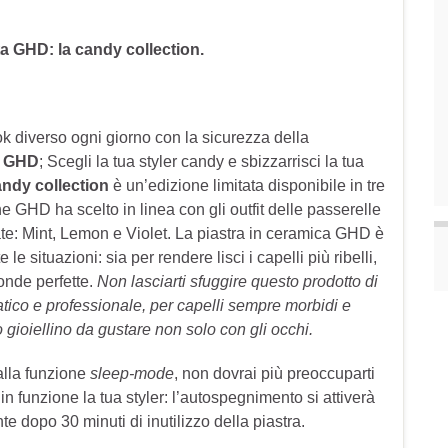
sta GHD:
la candy collection.
ok diverso ogni giorno con la sicurezza della
à
GHD
; Scegli la tua styler candy e sbizzarrisci la tua
ndy collection
è un’edizione limitata disponibile in tre
he GHD ha scelto in linea con gli outfit delle passerelle
te: Mint, Lemon e Violet. La piastra in ceramica GHD è
te le situazioni: sia per rendere lisci i capelli più ribelli,
onde perfette.
Non lasciarti sfuggire questo prodotto di
ratico e professionale, per capelli sempre morbidi e
o gioiellino da gustare non solo con gli occhi.
 alla funzione
sleep-mode
, non dovrai più preoccuparti
 in funzione la tua styler: l’autospegnimento si attiverà
 dopo 30 minuti di inutilizzo della piastra.