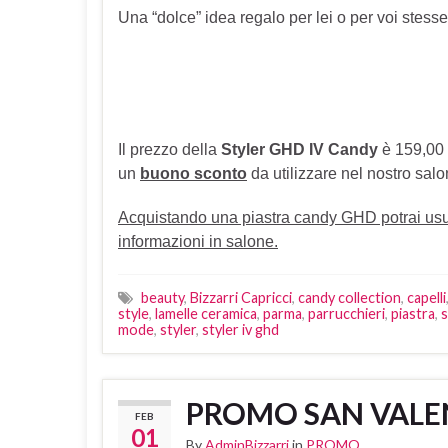
Una “dolce” idea regalo per lei o per voi stess
Il prezzo della
Styler GHD IV Candy
è 159,00 €
un
buono sconto
da utilizzare nel nostro salo
Acquistando una piastra candy GHD potrai usuf
informazioni in salone.
beauty
,
Bizzarri Capricci
,
candy collection
,
capelli
style
,
lamelle ceramica
,
parma
,
parrucchieri
,
piastra
,
s
mode
,
styler
,
styler iv ghd
PROMO SAN VALE
FEB
01
By
AdminBizzarri
in
PROMO