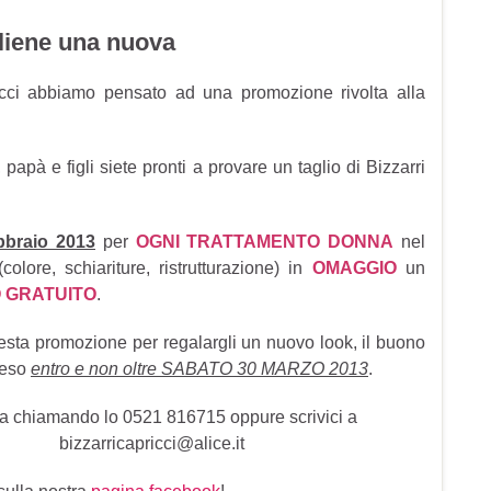
gliene una nuova
icci abbiamo pensato ad una promozione rivolta alla
i, papà e figli siete pronti a provare un taglio di Bizzarri
bbraio 2013
per
OGNI TRATTAMENTO DONNA
nel
olore, schiariture, ristrutturazione) in
OMAGGIO
un
 GRATUITO
.
uesta promozione per regalargli un nuovo look, il buono
peso
entro e non oltre SABATO 30 MARZO 2013
.
a chiamando lo 0521 816715 oppure scrivici a
bizzarricapricci@alice.it