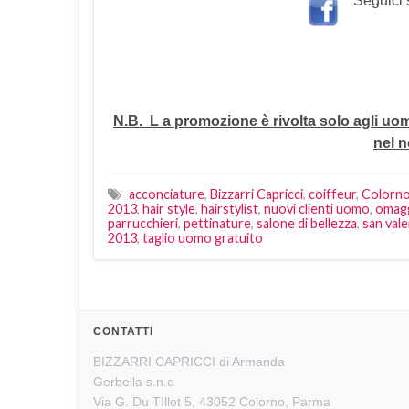
Seguici 
N.B. L a promozione è rivolta solo agli uom
nel n
acconciature
,
Bizzarri Capricci
,
coiffeur
,
Colorn
2013
,
hair style
,
hairstylist
,
nuovi clienti uomo
,
omag
parrucchieri
,
pettinature
,
salone di bellezza
,
san val
2013
,
taglio uomo gratuito
CONTATTI
BIZZARRI CAPRICCI di Armanda
Gerbella s.n.c
Via G. Du TIllot 5, 43052 Colorno, Parma