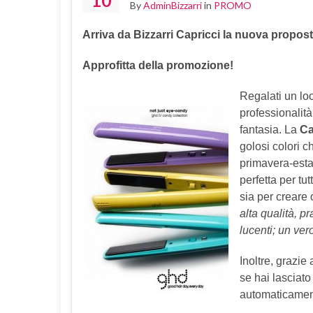
10
By
AdminBizzarri
in
PROMO
Arriva da Bizzarri Capricci la nuova propo
Approfitta della promozione!
Regalati un lo
professionalit
fantasia. La
Ca
golosi colori c
primavera-esta
perfetta per tut
sia per creare 
alta qualità, p
lucenti; un ver
Inoltre, grazie
se hai lasciato
automaticamente