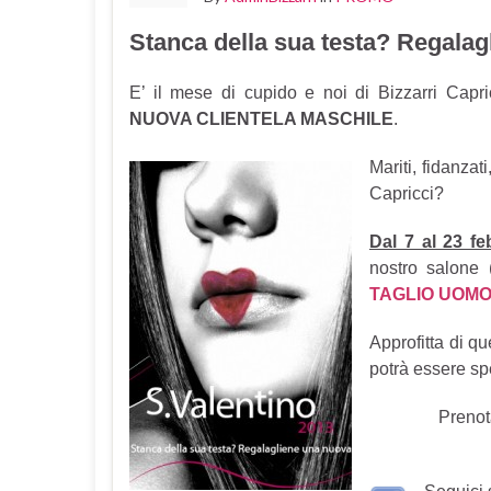
Stanca della sua testa? Regala
E’ il mese di cupido e noi di Bizzarri Capr
NUOVA CLIENTELA MASCHILE
.
Mariti, fidanzat
Capricci?
Dal 7 al 23 fe
nostro salone (c
TAGLIO UOMO
Approfitta di q
potrà essere s
Prenot