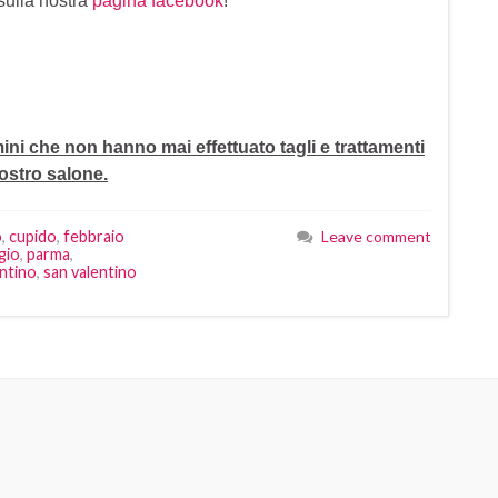
sulla nostra
pagina facebook
!
ini che non hanno mai effettuato tagli e trattamenti
ostro salone.
o
,
cupido
,
febbraio
Leave comment
gio
,
parma
,
entino
,
san valentino