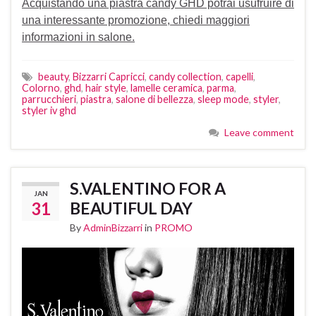
Acquistando una piastra candy GHD potrai usufruire di
una interessante promozione, chiedi maggiori
informazioni in salone.
beauty
,
Bizzarri Capricci
,
candy collection
,
capelli
,
Colorno
,
ghd
,
hair style
,
lamelle ceramica
,
parma
,
parrucchieri
,
piastra
,
salone di bellezza
,
sleep mode
,
styler
,
styler iv ghd
Leave comment
S.VALENTINO FOR A
JAN
31
BEAUTIFUL DAY
By
AdminBizzarri
in
PROMO