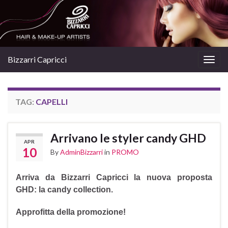
Bizzarri Capricci
Togg
navig
TAG:
CAPELLI
Arrivano le styler candy GHD
APR
10
By
AdminBizzarri
in
PROMO
Arriva da Bizzarri Capricci la nuova proposta
GHD:
la candy collection.
Approfitta della promozione!