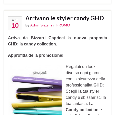
Arrivano le styler candy GHD
APR
10
By
AdminBizzarri
in
PROMO
Arriva da Bizzarri Capricci la nuova proposta
GHD:
la candy collection.
Approfitta della promozione!
Regalati un look
diverso ogni giorno
con la sicurezza della
professionalità
GHD
;
Scegli la tua styler
candy e sbizzarrisci la
tua fantasia. La
Candy collection
è