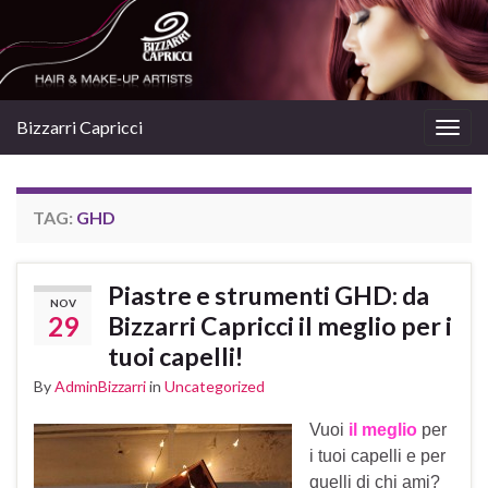
Bizzarri Capricci
Togg
navig
TAG:
GHD
Piastre e strumenti GHD: da
NOV
29
Bizzarri Capricci il meglio per i
tuoi capelli!
By
AdminBizzarri
in
Uncategorized
Vuoi
il meglio
per
i tuoi capelli e per
quelli di chi ami?