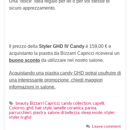
Una “dolce” idea regalo per lei o per voi stesse di
sicuro apprezzamento.
Il prezzo della
Styler GHD IV Candy
è 159,00 € e
acquistanto la piastra da Bizzarri Capricci riceverai un
buono sconto
da utilizzare nel nostro salone.
Acquistando una piastra candy GHD potrai usufruire di
una interessante promozione, chiedi maggiori
informazioni in salone.
beauty
,
Bizzarri Capricci
,
candy collection
,
capelli
,
Colorno
,
ghd
,
hair style
,
lamelle ceramica
,
parma
,
parrucchieri
,
piastra
,
salone di bellezza
,
sleep mode
,
styler
,
styler iv ghd
Leave comment