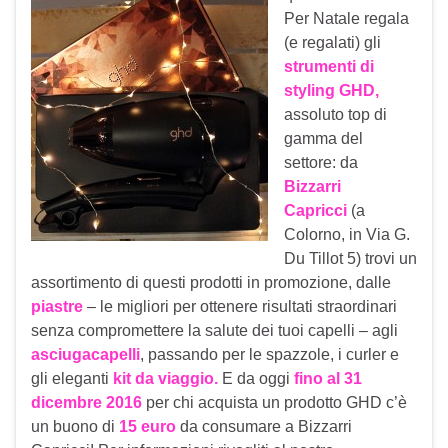
Per Natale regala
(e regalati) gli
strumenti di
styling
GHD
,
assoluto top di
gamma del
settore: da
Bizzarri
Capricci
(a
Colorno, in Via G.
Du Tillot 5) trovi un
assortimento di questi prodotti in promozione, dalle
piastre
– le migliori per ottenere risultati straordinari
senza compromettere la salute dei tuoi capelli – agli
asciugacapelli
, passando per le spazzole, i curler e
gli eleganti
kit da viaggio.
E da oggi
fino al 31
dicembre 2016
per chi acquista un prodotto GHD c’è
un buono di
15 euro
da consumare a Bizzarri