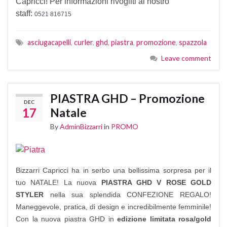
Capricci! Per informazioni rivogliti al nostro
staff:
0521 816715
asciugacapelli
,
curler
,
ghd
,
piastra
,
promozione
,
spazzola
Leave comment
PIASTRA GHD – Promozione
DEC
17
Natale
By
AdminBizzarri
in
PROMO
Bizzarri Capricci ha in serbo una bellissima sorpresa per il
tuo NATALE! La nuova
PIASTRA GHD V ROSE GOLD
STYLER
nella sua splendida CONFEZIONE REGALO!
Maneggevole, pratica, di design e incredibilmente femminile!
Con la nuova piastra GHD in
edizione limitata rosa/gold