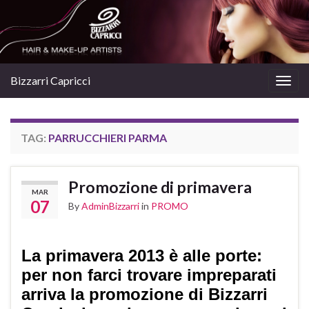
Bizzarri Capricci
Togg
navig
TAG:
PARRUCCHIERI PARMA
Promozione di primavera
MAR
07
By
AdminBizzarri
in
PROMO
La primavera 2013 è alle porte:
per non farci trovare impreparati
arriva la promozione di Bizzarri