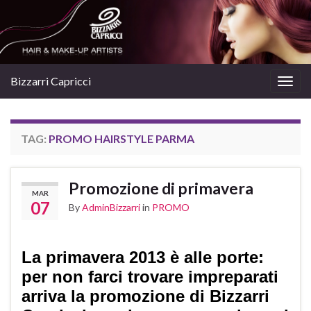
Bizzarri Capricci
Togg
navig
TAG:
PROMO HAIRSTYLE PARMA
Promozione di primavera
MAR
07
By
AdminBizzarri
in
PROMO
La primavera 2013 è alle porte:
per non farci trovare impreparati
arriva la promozione di Bizzarri