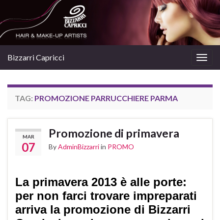
Bizzarri Capricci
Togg
navig
TAG:
PROMOZIONE PARRUCCHIERE PARMA
Promozione di primavera
MAR
07
By
AdminBizzarri
in
PROMO
La primavera 2013 è alle porte:
per non farci trovare impreparati
arriva la promozione di Bizzarri